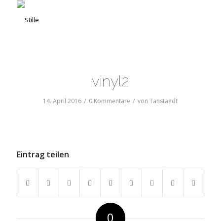
vinyl2
/
/
14. April 2016
0 Kommentare
von
Tanstaedt
Eintrag teilen
0