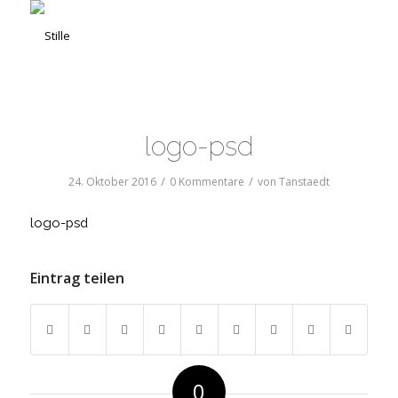
logo-psd
/
/
24. Oktober 2016
0 Kommentare
von
Tanstaedt
logo-psd
Eintrag teilen
0