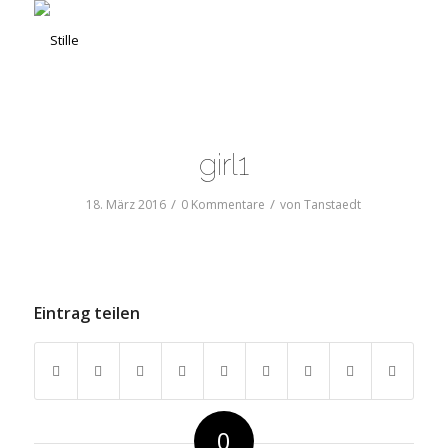
girl1
/
/
18. März 2016
0 Kommentare
von
Tanstaedt
Eintrag teilen
0