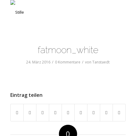
fatmoon_white
/
/
24. März 2016
0 Kommentare
von
Tanstaedt
Eintrag teilen
0