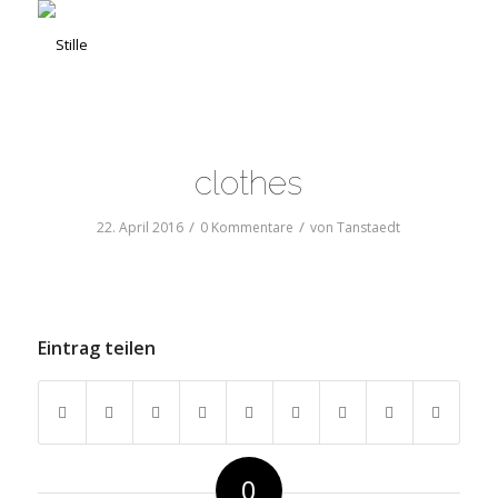
clothes
/
/
22. April 2016
0 Kommentare
von
Tanstaedt
Eintrag teilen
0