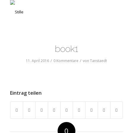
book1
/
/
11. April 2016
0 Kommentare
von
Tanstaedt
Eintrag teilen
0