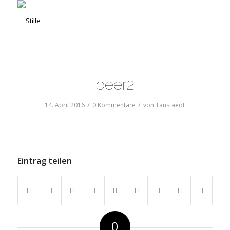
beer2
/
/
14. April 2016
0 Kommentare
von
Tanstaedt
Eintrag teilen
0