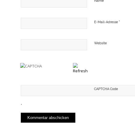
*
Name
*
E-Mail-Adresse
Website
CAPTCHA Code
*