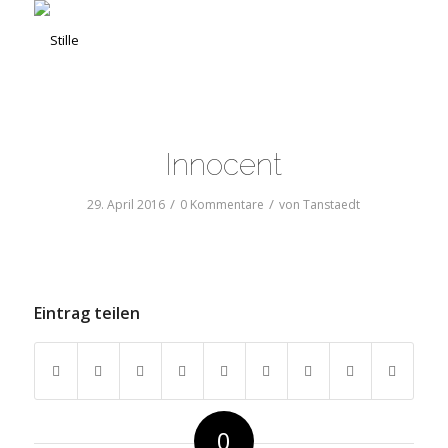
Innocent
/
/
29. April 2016
0 Kommentare
von
Tanstaedt
Eintrag teilen
0