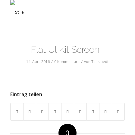
Flat Ul Kit Screen I
/
/
14. April 2016
0 Kommentare
von
Tanstaedt
Eintrag teilen
0