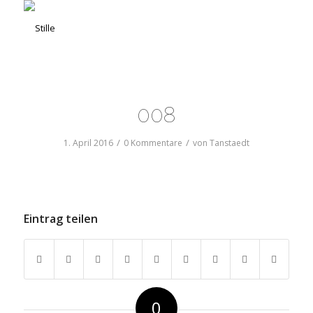
008
/
/
1. April 2016
0 Kommentare
von
Tanstaedt
Eintrag teilen
0