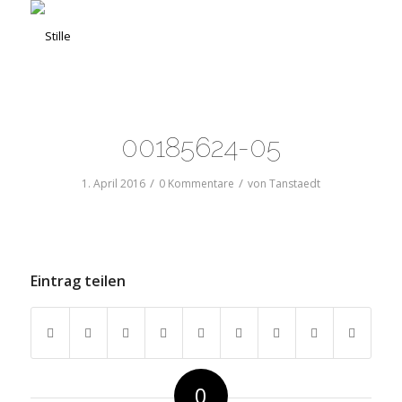
00185624-05
/
/
1. April 2016
0 Kommentare
von
Tanstaedt
Eintrag teilen
0