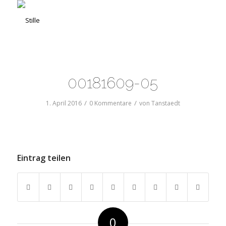
00181609-05
/
/
1. April 2016
0 Kommentare
von
Tanstaedt
Eintrag teilen
0